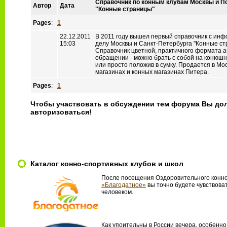
Справочник по конным клубам Москвы и П
Автор
Дата
"Конные страницы"
Pages
:
1
22.12.2011
В 2011 году вышел первый справочник с ин
15:03
делу Москвы и Санкт-Петербурга "Конные ст
Справочник цветной, практичного формата а5
обращении - можно брать с собой на конюшн
или просто положив в сумку. Продается в Мо
магазинах и конных магазинах Питера.
Pages
:
1
Чтобы участвовать в обсуждении тем форума Вы до
авторизоваться!
Каталог конно-спортивных клубов и школ
После посещения Оздоровительного конно
«Благодатное»
вы точно будете чувствова
человеком.
Как упоительны в России вечера, особенно