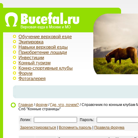
Обучение верховой езде
Экипировка
Навыки верховой езды
Приобретение лошади
Инвестиции
Конный туризм
Конно-спортивные клубы
Форум
Фотогалерея
Главная
/
форум
/
Где, что, почем?
/ Справочник по конным клубам 
Спб "Конные страницы"
Логин:
Пароль:
Зарегистрироваться
|
Вспомнить пароль
|
Правила форума